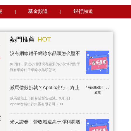
場
基金頻道
銀行頻道
|
|
HOT
熱門推薦
沒有網線鉗子網線水晶頭怎么壓不
%
你們好，最近小活發現有諸多的小伙伴們對于
沒有網線鉗子網線水晶頭怎么
威馬借殼折戟？Apollo出行：終止
威馬借殼上市的希望暫告破滅。9月8日，
Apollo智慧出行集團有限公司（00
近
光大證券：營收增速高于凈利潤增