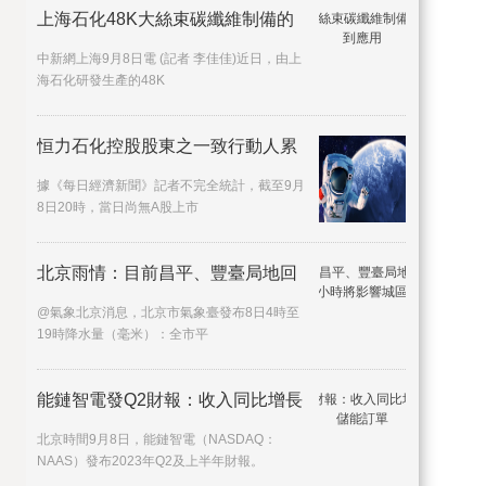
上海石化48K大絲束碳纖維制備的
中新網上海9月8日電 (記者 李佳佳)近日，由上
海石化研發生產的48K
恒力石化控股股東之一致行動人累
據《每日經濟新聞》記者不完全統計，截至9月
8日20時，當日尚無A股上市
北京雨情：目前昌平、豐臺局地回
@氣象北京消息，北京市氣象臺發布8日4時至
19時降水量（毫米）：全市平
能鏈智電發Q2財報：收入同比增長
北京時間9月8日，能鏈智電（NASDAQ：
NAAS）發布2023年Q2及上半年財報。