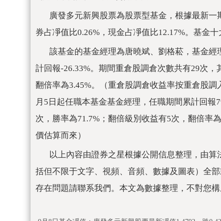
廣發多元新興股票為股票型基金，根據最新一期
券占凈值比0.26%，現金占凈值比12.17%。基金
該基金的基金經理為唐曉斌、劉格菘，基金經理
計回報-26.33%。期間重倉股調倉次數共有29次，
翻倍率為3.45%。（重倉股調倉收益率按重倉股調
月5日起任職本基金基金經理，任職期間累計回報79
次，勝率為71.7%；翻倍級別收益有5次，翻倍率
價估算而來）
以上內容由證券之星根據公開信息整理，由算
括但不限于文字、視頻、音頻、數據及圖表）全部
存在問題請聯系我們。本文為數據整理，不對您構
關鍵詞：