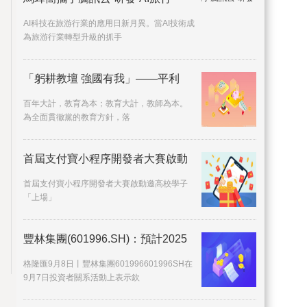
AI科技在旅游行業的應用日新月異。當AI技術成
為旅游行業轉型升級的抓手
「躬耕教壇 強國有我」——平利
百年大計，教育為本；教育大計，教師為本。
為全面貫徹黨的教育方針，落
首屆支付寶小程序開發者大賽啟動
首屆支付寶小程序開發者大賽啟動邀高校學子
「上場」
豐林集團(601996.SH)：預計2025
格隆匯9月8日丨豐林集團601996601996SH在
9月7日投資者關系活動上表示欽