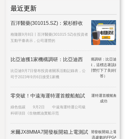
最近更新
百洋醫藥(301015.SZ)：紫杉醇收
格隆匯9月8日丨百洋醫藥(301015 SZ)在投資者
互動平臺表示，公司運營的
比亞迪獲1家機構調研：比亞迪西
比亞迪9月7日發布投資者關系活動記錄表，公
司于2023年9月6日接受1家機
零突破！中遠海運特運首艘船舶試
綠色低碳 9月2日 中遠海運特運公司級
科研項目《生物燃油實船示范
米爾JX8MMA7開發板開箱上電測試