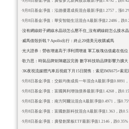
·
9月8日基金凈值：廣發多元新興股票最新凈值1.4792，跌0.4
·
9月8日基金凈值：泓德優選成長混合最新凈值1.2757，漲0.2
·
9月8日基金凈值：華安智能生活混合A最新凈值2.2486，跌0.
·
沒有網線鉗子網線水晶頭怎么壓不住_沒有網線鉗怎么接水
·
威馬借殼折戟？Apollo出行：終止20億美元收購威馬
·
光大證券：營收增速高于凈利潤增速 軍工板塊估值處在低位
·
歌力思：時裝品牌矩陣建設完善 數字科技助品牌影響力擴大
·
3K夜視流媒體汽車后視鏡下月15日開售：索尼IMX675+索
·
9月8日基金凈值：交銀均衡成長一年混合A最新凈值0.8891，漲
·
9月8日基金凈值：富國興利增強債券最新凈值1.4268，跌0.1
·
9月8日基金凈值：南方阿爾法混合A最新凈值0.4971，漲0.75
·
9月8日基金凈值：富國創新科技混合A最新凈值1.363，跌0.5
·
9月8日基金凈值：廣發創業板ETF最新凈值1.2146，跌0.35%