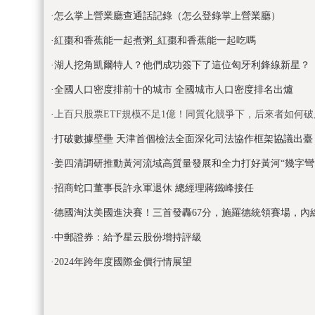
·
怎么掌上營業廳查通話記錄（怎么登錄掌上營業廳）
·
紅棗和香蕉能一起煮粥_紅棗和香蕉能一起吃嗎
·
湖人挖角凱爾特人？他們成功簽下了這位匈牙利鋒線新星？
·
全國人口密度排前十的城市 全國城市人口密度排名出爐
·
上百只股票ETF規模不足1億！同質化競爭下，后來者如何破
·
打破數據壁壘 天津首個檢法全面深化司法協作框架協議出臺
·
姜四清調研推動黃河流域高質量發展和全力打好黃河“幾字彎
·
招商蛇口董事長許永軍退休 總經理蔣鐵峰接任
·
德國淘汰美國進決賽！三首發轟67分，施羅德統領賽場，內
·
中郵證券：給予星云股份增持評級
·
2024年跨年度國際金價行情展望