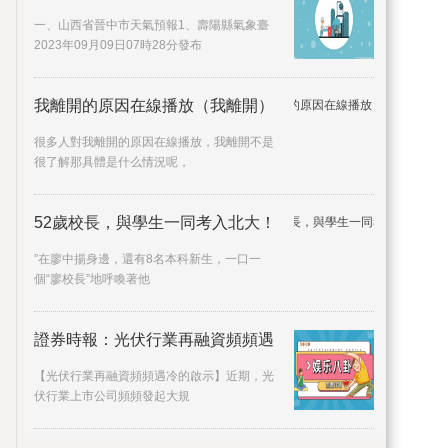
一、山西省晉中市天氣預報1、壽陽縣氣象臺
2023年09月09日07時28分發布
我離開的原因在線播放（我離開）
很多人對我離開的原因在線播放，我離開不是
很了解那具體是什么情況呢，
52歲校長，與學生一同考入北大！
”在廖中揚身邊，還有8名本科新生，一口一
個“廖校長”地呼喚著他
證券時報：光伏行業再融資頻頻遇
【光伏行業再融資頻頻遇冷的啟示】近期，光
伏行業上市公司頻頻發起大規