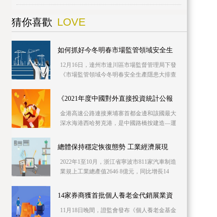
LOVE
猜你喜歡
如何抓好今冬明春市場監管領域安全生
12月16日，達州市達川區市場監督管理局下發
《市場監管領域今冬明春安全生產隱患大排查
大整治行動工作方案》，要求下屬各部門從
2022年12月16日起至2023年3月15日，全面聚焦
《2021年度中國對外直接投資統計公報
城鎮燃氣、特種設備、危險化學品、煙花爆
金港高速公路連接柬埔寨首都金邊和該國最大
深水海港西哈努克港，是中國路橋按建造—運
營—移交模式投資的項目，采用中國設計及質
量標準，橫跨5個省份，全長187 05公里，雙向
總體保持穩定恢復態勢 工業經濟展現
四車道。金港高速公路通車后，從金邊到
2022年1至10月，浙江省寧波市811家汽車制造
業規上工業總產值2646 8億元，同比增長14
2%。圖為11月19日，工人在領克汽車寧波梅山
工廠的總裝車間作業。今年以來，受疫情多發
14家券商獲首批個人養老金代銷展業資
散發、市場需求不振等因素影響，國內工業
11月18日晚間，證監會發布《個人養老金基金