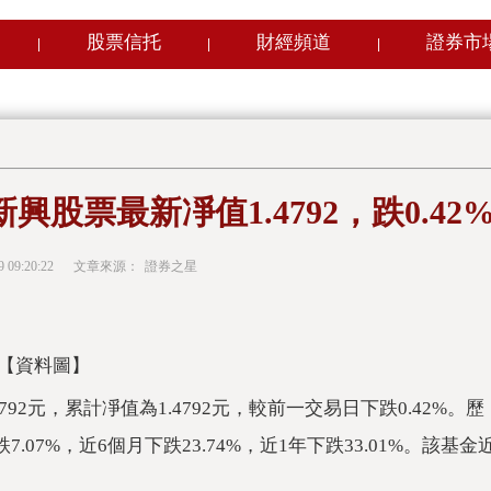
股票信托
財經頻道
證券市
|
|
|
股票最新凈值1.4792，跌0.42
9 09:20:22
文章來源：
證券之星
【資料圖】
92元，累計凈值為1.4792元，較前一交易日下跌0.42%。歷
.07%，近6個月下跌23.74%，近1年下跌33.01%。該基金