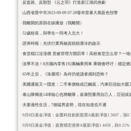
·
反套路、反類型 《云之羽》打造新江湖武俠劇
·
山西省晉中市2023-09-09 07:28發布雷暴大風藍色預警
·
我離開的原因在線播放（我離開）
·
52歲校長，與學生一同考入北大！
·
證券時報：光伏行業再融資頻頻遇冷的啟示
·
食堂檔口沒漲價 竟被管理方開罰單！高校食堂怎么管？一地
·
淡季不淡！8月國內零售192萬輛乘用車 乘聯會呼吁：穩定
·
65年之后，《洛麗塔》為何仍使讀者感到恐怖？
·
美國通脹又一隱患：二手車價格或已觸底，汽車巨頭如大罷
·
泰山隊獨造14球核心也將離隊，崔康熙重用自己人，亞冠或
·
夫妻過性生活，7個猛男姿勢，現在知道也不遲
·
9月8日基金凈值：金鷹科技創新股票A最新凈值1.5697，漲0.
·
9月8日基金凈值：嘉實穩宏債券A最新凈值1.4458，跌0.21%