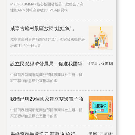
MYD-JX8MMA7核心板開發板是一款整合了高
性能ARM與較高參數的FPGA的異構
咸寧古瑤村景區放歸“娃娃魚”，
咸寧古瑤村景區放歸“娃娃魚”，國家珍稀動物紛
紛來“打卡”---極目新
設立民營經濟發展局，促進我國經
中國商務新聞網是商務部國際商報社主辦，國
家互聯網信息辦公室批準的國
我國已與29個國家建立雙邊電子商
中國商務新聞網是商務部國際商報社主辦，國
家互聯網信息辦公室批準的國
馬蜂窩攜手騰訊云 研發“AI旅行