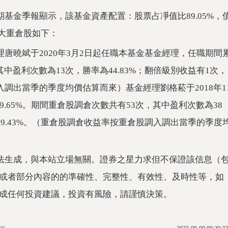
基金季報顯示，該基金資產配置：股票占凈值比89.05%，
十大重倉股如下：
唐曉斌于2020年3月2日起任職本基金基金經理，任職期間
其中盈利次數為13次，勝率為44.83%；翻倍級別收益有1次，
入調出當季的季度均價估算而來）基金經理劉格菘于2018年1
.65%。期間重倉股調倉次數共有53次，其中盈利次數為38
為9.43%。（重倉股調倉收益率按重倉股調入調出當季的季度
法生成，與本站立場無關。證券之星力求但不保證該信息（
或者部分內容的的準確性、完整性、有效性、及時性等，如
成任何投資建議，投資有風險，請謹慎決策。