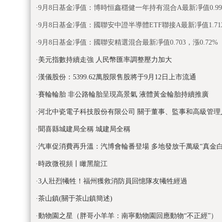
·
9月8日基金凈值：博時恒鑫穩健一年持有混合A最新凈值0.9986
·
9月8日基金凈值：國聯安中證半導體ETF聯接A最新凈值1.7121
·
9月8日基金凈值：國聯安精選混合最新凈值0.703，漲0.72%
·
美元指數持續走強 人民幣匯率調整壓力加大
·
漢儀股份：5399.62萬股限售股將于9月12日上市流通
·
賽輪輪胎 非公路輪胎呈現高景氣 液體黃金輪胎持續推廣
·
河北中瓷電子科技股份有限公司 關于董事、監事和高級管理
·
聞喜縣城建局全稱 城建局全稱
·
汽車促消費再升溫：汽博會輪番登場 多地發放千萬級“真金白
·
時政微視頻丨瞰黑龍江
·
3人壯烈犧牲！福州獲救消防員回憶隊友犧牲經過
·
茶山鎮(關于茶山鎮簡述)
·
動物園之星（胖哥小羊羊：南寧動物園回應動物“不正經”）