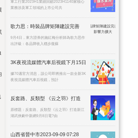
軍工行業2023H1業績回顧2023H1140家核心
業務涉及軍工領域的上市公司共
債
歌力思：時裝品牌矩陣建設完善
累
9月4日，東方證券的施紅梅分析師為歌力思作
出評級：各品牌收入穩步復蘇
1
3K夜視流媒體汽車后視鏡下月15日
均
據70邁官方消息，該公司即將推出一款全新3K
夜視流媒體汽車后視鏡，預計
包
反套路、反類型 《云之羽》打造
原標題：反套路、反類型《云之羽》打造新江
湖武俠劇中新網9月8日電?由
山西省晉中市2023-09-09 07:28