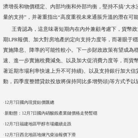
濟增長和物價穩定、內部均衡和外部均衡，堅持不搞‘大水漫
量的支持”，并著重指出“高度重視未來通脹升溫的潛在可能
王青認為，這意味著短期內在內外兼顧考慮下，貨幣
期LPR報價、加大對房地產的定向支持力度等，而著眼于穩匯
實施降息、降準的可能性較小。下一步財政政策有望成為穩住
速、進一步實施稅費減免、以及加大促消費力度等
著近期市場利率快速上升不可持續)、以及支持銀行加大信
動，四季度整體貸款投放將保持同比多增勢頭)等方式予以協
關鍵詞：
貸款市場
貸款市場報價利率
企業融資
·
12月7日國內現貨鈷價匯總
·
新動態：12月7日國內硝酸銨產業鏈價格走勢暫穩
·
12月7日福建地區甲醇市場繼續走跌
·
12月7日西北地區地煉汽柴油報價下滑