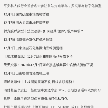
·
平安私人銀行企望會名企參訪首站走進華為，探究華為數字化轉型
·
12月7日國內硫酸市場價格暫穩
·
12月7日國內尿素市場行情暫穩
·
對方賬戶類型非法怎么辦? 如何給其他銀行賬戶轉賬？
·
12月7日淄博德合氯化鉀價格暫穩
·
12月7日山東金誠石化集團油品報價暫穩
·
【環球報資訊】12月7日正和集團油品報價下滑
·
天天資訊：2022年12月7日商丘嘉盛紙業再生箱板紙價格下調
·
12月7日山東魯麗管坯價格上漲
·
環球微頭條丨主板弱勢震蕩不改 日線多頭趨勢！
·
湘財基金李志虹：新能源車滲透率超30%，長期投資邏輯依然向好
·
焦點！希臘考慮將22個支線機場打包私有化
·
把握市場反彈行情 上證可轉債ETF（511180）成T+0交易優選