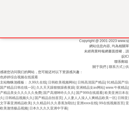
Copyright @ 2001-2023 www.
網站信息內容, 均為相關
未經商業時報網書面授權，請勿建
皖IC
聯系郵箱：3
關于我們
|
聯系方式
|
供
感谢您访问我们的网站，您可能还对以下资源感兴趣：
色婷婷综合视频在线观看
主站蜘蛛池模板：
久99久在线
|
日韩欧美视频网站
|
日韩高清国产精品
|
91精品国产综
国产精品日韩在线一区
|
久久天天躁狠狠躁夜夜躁
|
亚洲精品女av网站
|
www.午夜精品
产精品美女久久久久久免费
|
国产高潮呻吟久久久
|
国产999在线观看
|
欧美亚洲日本在
久
|
日韩精品视频久久
|
国产精品自拍首页
|
人人妻人人澡人人爽精品欧美一区
|
日韩亚
文字幕亚洲精品欧美
|
久久精品91久久香蕉加勒比
|
亚洲xxxx在线
|
99在线视频首页
|
亚
欧美激情极品视频
|
日本久久久久亚洲中字幕
|