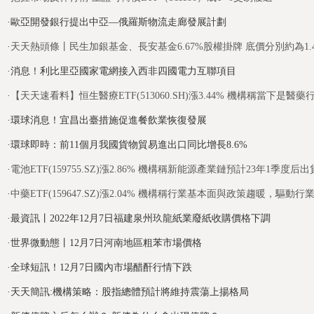
·
歐亞開發銀行提出中亞—俄羅斯物流走廊發展計劃
·
天天熱頭條丨民生加銀基金、長安基金6.67%股權掛牌 底價分別約為1.4
·
消息！利比里亞國家電網接入西非四國電力互聯項目
·
【天天速看料】恒生醫療ETF(513060.SH)漲3.44% 機構稱當下是醫
·
環球消息！宜昌出臺措施促進餐飲業恢復發展
·
環球即時：前11個月我國貨物貿易進出口同比增長8.6%
·
電池ETF(159755.SZ)漲2.86% 機構稱新能源產業鏈預計23年1季
·
中藥ETF(159647.SZ)漲2.04% 機構稱行業基本面與政策趨暖，
·
最資訊丨2022年12月7日福建泉州玖龍紙業廢紙收購價格下調
·
世界微動態丨12月7日河南地區粗苯市場價格
·
全球短訊！12月7日國內市場醋酐行情下跌
·
天天簡訊:機構策略：股指總體預計將維持震蕩上揚格局