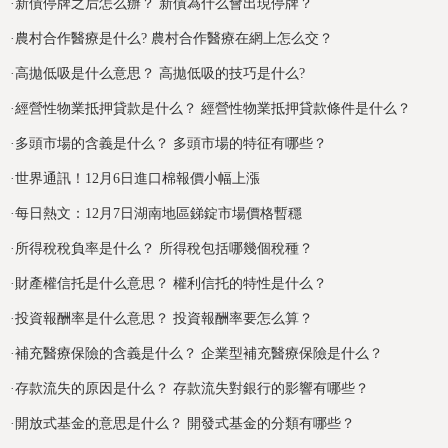
·
新債停牌之后怎么辦？ 新債為什么會出現停牌？
·
農村合作醫療是什么? 農村合作醫療在網上怎么交？
·
高拋低吸是什么意思？ 高拋低吸的技巧是什么?
·
經營性物業抵押貸款是什么？ 經營性物業抵押貸款條件是什么？
·
多頭市場的含義是什么？ 多頭市場的特征有哪些？
·
世界通訊！12月6日進口棉報價小幅上漲
·
每日熱文：12月7日湖南地區銻錠市場價格暫穩
·
所得稅稅負率是什么？ 所得稅包括哪幾個稅種？
·
財產權信托是什么意思？ 權利信托的特性是什么？
·
投資報酬率是什么意思？ 投資報酬率要怎么算？
·
補充醫療保險的含義是什么？ 企業型補充醫療保險是什么？
·
存款流失的原因是什么？ 存款流失對銀行的影響有哪些？
·
開放式基金的意思是什么？ 開發式基金的分類有哪些？