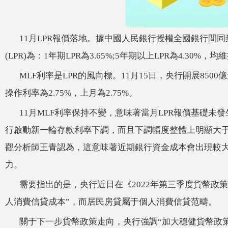
11月LPR報價落地。據中國人民銀行授權全國銀行間同業
(LPR)為：1年期LPR為3.65%;5年期以上LPR為4.30%，
MLF利率是LPR的風向標。11月15日，央行開展850
操作利率為2.75%，上月為2.75%。
11月MLF利率保持不變，意味著當月LPR報價基礎未發生
行啟動新一輪存款利率下調，而且下調幅度整體上明
觀分析師王青認為，這意味著近期銀行資金成本會出現較大幅
力。
需要指出的是，央行近日在《2022年第三季度貨
人消費信貸成本”，而居民房貸屬于個人消費信貸范疇。
關于下一步貨幣政策走向，央行強調“加大穩健貨幣政策實施力度