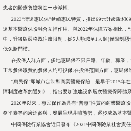
患者的醫療負擔將進一步減輕。
2023“清遠惠民保”延續惠民特質，推出99元升級版和6
遠基本醫療保險融合互補作用。與2022年保障方案相比
中，升級版嚴格既往癥限制，從5大類減至1大類(僅限制惡
低免賠門檻。
在投保人群方面，多地惠民保不限戶籍、年齡、職業
正常參保繳費的參保人均可投保;在投保范圍方面，惠民保
“惠民保”即城市定制型商業醫療保險，最早于2015年在深圳市萌
障制度改革的通知》，指出要加強建設多層次醫療保障體系，在
2020年以來，惠民保作為具有“普惠”性質的商業醫療險
務平臺等的廣泛參與，發展呈現井噴態勢，逐步成為基本醫
中國保險行業協會近日發布《2021中國保險業社會責任報告》