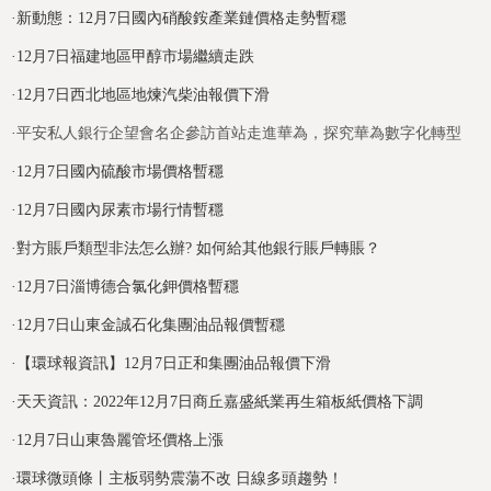
·
新動態：12月7日國內硝酸銨產業鏈價格走勢暫穩
·
12月7日福建地區甲醇市場繼續走跌
·
12月7日西北地區地煉汽柴油報價下滑
·
平安私人銀行企望會名企參訪首站走進華為，探究華為數字化轉型
·
12月7日國內硫酸市場價格暫穩
·
12月7日國內尿素市場行情暫穩
·
對方賬戶類型非法怎么辦? 如何給其他銀行賬戶轉賬？
·
12月7日淄博德合氯化鉀價格暫穩
·
12月7日山東金誠石化集團油品報價暫穩
·
【環球報資訊】12月7日正和集團油品報價下滑
·
天天資訊：2022年12月7日商丘嘉盛紙業再生箱板紙價格下調
·
12月7日山東魯麗管坯價格上漲
·
環球微頭條丨主板弱勢震蕩不改 日線多頭趨勢！