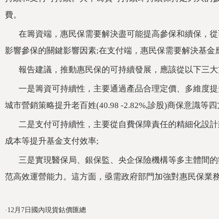
費。
在籌資端，惠民保需要解決盡可能提高參保和續保，從而
影響參保的關鍵影響因素;在支付端，惠民保需要解決基金應
報告建議，推動惠民保的可持續發展，應該從以下三
一是籌資可持續性，主要通過產品合理定價、多維
城市營銷策略提升老百姓(40.98 -2.82%,診股)商保意識
二是支付可持續性，主要從自費保障責任的精細化
成本等提升基金支付效率;
三是實現醫保局、銀保監、央企保險機構等多主體間的數據
范高效運營能力。這方面，亟需政府部門加強對惠民保業務數
關鍵詞：
全國惠民保
新增參保人數
低門檻高保障
基礎版保費
·
12月7日國內現貨鈷價匯總