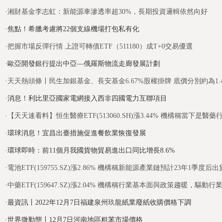
·
湘財基金李志虹：新能源車滲透率超30%，長期投資邏輯依然向好
·
焦點！希臘考慮將22個支線機場打包私有化
·
把握市場反彈行情 上證可轉債ETF（511180）成T+0交易優選
·
歐亞開發銀行提出中亞—俄羅斯物流走廊發展計劃
·
天天熱頭條丨民生加銀基金、長安基金6.67%股權掛牌 底價分別約為1.4
·
消息！利比里亞國家電網接入西非四國電力互聯項目
·
【天天速看料】恒生醫療ETF(513060.SH)漲3.44% 機構稱當下是醫
·
環球消息！宜昌出臺措施促進餐飲業恢復發展
·
環球即時：前11個月我國貨物貿易進出口同比增長8.6%
·
電池ETF(159755.SZ)漲2.86% 機構稱新能源產業鏈預計23年1季
·
中藥ETF(159647.SZ)漲2.04% 機構稱行業基本面與政策趨暖
·
最資訊丨2022年12月7日福建泉州玖龍紙業廢紙收購價格下調
·
世界微動態丨12月7日河南地區粗苯市場價格