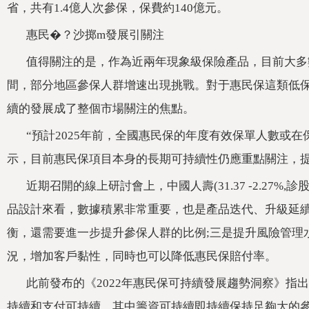
省，共有1.4億人次參保，保費約140億元。
惠民�？沙掷m發展引關注
值得關注的是，作為近兩年現象級保險產品，目前大
間，部分地區參保人群增速出現挑戰。對于惠民保這類低
續的發展成了整個市場關注的焦點。
“預計2025年前，全國惠民保的年度有效保單人數或
示，目前惠民保項目本身的長期可持續性仍應重點關注
近期召開的線上研討會上，中國人壽(31.37 -2.27
品設計來看，數據積累非常重要，也是產品迭代、升級
衡，還需要進一步提升參保人群的比例;三是提升風險
況，增加客戶黏性，同時也可以降低惠民保賠付率。
此前發布的《2022年惠民保可持續發展趨勢洞察》指出
持續和支付可持續。其中籌資可持續即持續保持足夠大的參保量