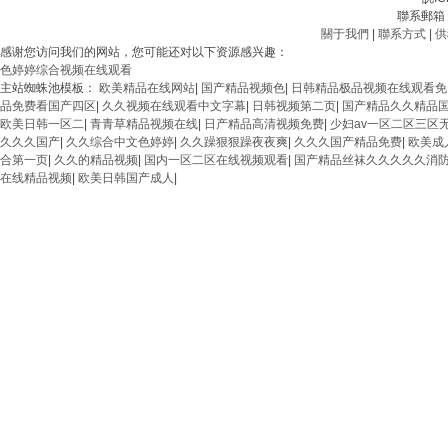
聯系郵箱：3
關于我們
|
聯系方式
|
供
感谢您访问我们的网站，您可能还对以下资源感兴趣：
色婷婷综合视频在线观看
主站蜘蛛池模板：
欧美精品在线网站
|
国产精品视频色
|
日韩精品极品视频在线观看免
品免费看国产四区
|
久久视频在线观看中文字幕
|
日韩视频第二页
|
国产精品久久精品
欧美日韩一区二
|
青青草精品视频在线
|
日产精品高清视频免费
|
少妇av一区二区三区
久久久国产
|
久久综合中文色婷婷
|
久久躁狠狠躁夜夜爽
|
久久久国产精品免费
|
欧美成
合第一页
|
久久的精品视频
|
国内一区二区在线视频观看
|
国产精品丝袜久久久久久消
在线精品视频
|
欧美日韩国产成人
|