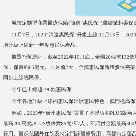
城市定制型商業醫療保險(簡稱“惠民保”)繼續掀起參保
11月7日，2023“清遠惠民保”升級上線;11月15日，20
地升級上線新一年度惠民保產品。
據眾托幫統計，截至2022年10月底，全國28個省1
保，保費約85億元。11月前7天，全國惠民保新增參
同步上線惠民保。
今年已上線超190款惠民保
今年各地升級上線的惠民保延續惠民特色，低門檻高
例如，2023年“廣州惠民保”設置了基礎版和PLUS版兩大版
最高200萬元;PLUS版保費89元/年/人，年賠付金額最
費用、醫保范圍外住院及特定門診醫療費用，高額特定藥品數