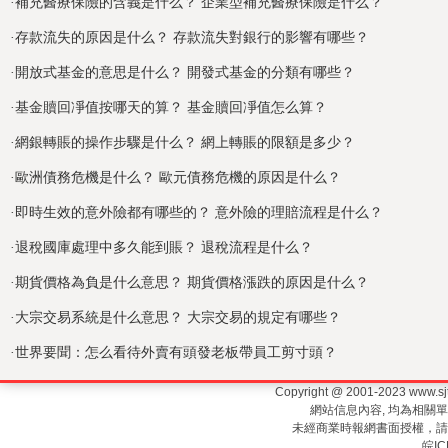
·
補充醫療保險的含義是什么？ 企業型補充醫療保險是什么？
·
存款流失的原因是什么？ 存款流失對銀行的影響有哪些？
·
開放式基金的意思是什么？ 開發式基金的分類有哪些？
·
基金贖回凈值按哪天的算？ 基金贖回凈值怎么算？
·
網銀轉賬的操作步驟是什么？ 網上轉賬的限額是多少？
·
歐洲債務危機是什么？ 歐元債務危機的原因是什么？
·
即時生效的意外險都有哪些的？ 意外險的理賠流程是什么？
·
退稅國庫處理中多久能到賬？ 退稅流程是什么？
·
期貨價格為負是什么意思？ 期貨價格漲跌的原因是什么？
·
大宗交易系統是什么意思？ 大宗交易的規定有哪些？
·
世界要聞：怎么看待外賣有頭發老板帶員工剪寸頭？
Copyright @ 2001-2023 www.
網站信息內容, 均為相關
未經商業時報網書面授權，
皖IC