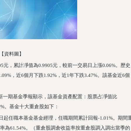
【資料圖】
05元，累計凈值為0.9905元，較前一交易日上漲0.06%。歷史
09%，近6個月下跌1.92%，近1年下跌3.47%。該基金近6個
最新一期基金季報顯示，該基金資產配置：股票占凈值比
.28%。基金十大重倉股如下：
6日起任職本基金基金經理，任職期間累計回報-1.01%。期間
率為61.54%。（重倉股調倉收益率按重倉股調入調出當季的