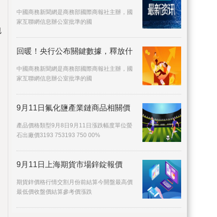
中國商務新聞網是商務部國際商報社主辦，國
家互聯網信息辦公室批準的國
包
回暖！央行公布關鍵數據，釋放什
中國商務新聞網是商務部國際商報社主辦，國
家互聯網信息辦公室批準的國
9月11日氟化鹽產業鏈商品相關價
產品價格類型9月8日9月11日漲跌幅度單位螢
石出廠價3193 753193 750 00%
9月11日上海期貨市場鋅錠報價
期貨鋅價格行情交割月份前結算今開盤最高價
最低價收盤價結算參考價漲跌