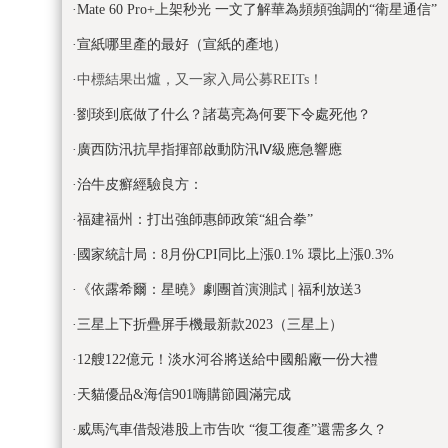
·
Mate 60 Pro+上架秒光 一文了解華為頻頻強調的“衛星通信”
·
宣紙哪里產的最好（宣紙的產地）
·
中標結果出爐，又一家入局公募REITs！
·
劉琰到底做了什么？諸葛亮為何要下令處死他？
·
廣西防汛抗旱指揮部啟動防汛Ⅳ級應急響應
·
治牛皮癬經驗良方：
·
福建福州：打出強師惠師政策“組合拳”
·
國家統計局：8月份CPI同比上漲0.1% 環比上漲0.3%
·
《依露希爾：星曉》劇團首演測試 | 福利放送3
·
三星上下折疊屏手機最新款2023（三星上）
·
12艘122億元！淡水河谷將送給中國船廠一份大禮
·
天貓優品&海信901嗨購節圓滿完成
·
威馬汽車借殼港股上市告吹 “復工復產”還需多久？