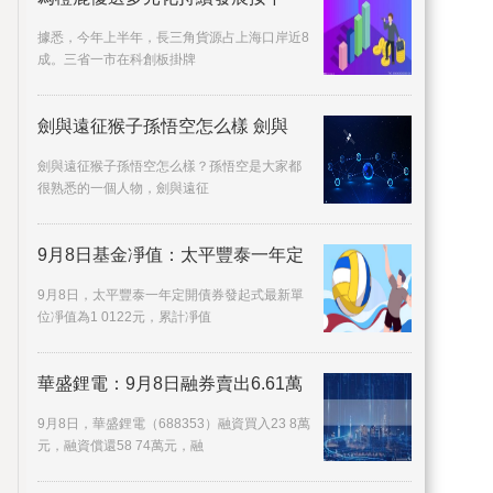
據悉，今年上半年，長三角貨源占上海口岸近8
成。三省一市在科創板掛牌
劍與遠征猴子孫悟空怎么樣 劍與
劍與遠征猴子孫悟空怎么樣？孫悟空是大家都
很熟悉的一個人物，劍與遠征
9月8日基金凈值：太平豐泰一年定
9月8日，太平豐泰一年定開債券發起式最新單
位凈值為1 0122元，累計凈值
華盛鋰電：9月8日融券賣出6.61萬
9月8日，華盛鋰電（688353）融資買入23 8萬
元，融資償還58 74萬元，融