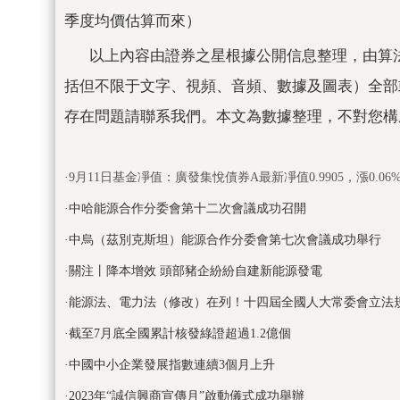
季度均價估算而來）
以上內容由證券之星根據公開信息整理，由算
括但不限于文字、視頻、音頻、數據及圖表）全部
存在問題請聯系我們。本文為數據整理，不對您構
關鍵詞：
·
9月11日基金凈值：廣發集悅債券A最新凈值0.9905，漲0.06
·
中哈能源合作分委會第十二次會議成功召開
·
中烏（茲別克斯坦）能源合作分委會第七次會議成功舉行
·
關注丨降本增效 頭部豬企紛紛自建新能源發電
·
能源法、電力法（修改）在列！十四屆全國人大常委會立法
·
截至7月底全國累計核發綠證超過1.2億個
·
中國中小企業發展指數連續3個月上升
·
2023年“誠信興商宣傳月”啟動儀式成功舉辦