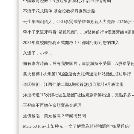
·
中國銀河證券：A股迎來多重利好 后市行情可期
·
不流于花式陪伴 基金投教探尋進階之路
·
云生集團創始人、CEO李賢威榮膺36氪新人力先鋒·2023韌
·
帶小子來這牙科看“疑難雜癥”……#醫路前行 #愛護牙齒 #家長
·
2024年度校園招聘正式開啟！江都建行歡迎您的加入……
·
久違了，小卡…
·
前有東方時尚，后有我樂家居，違規減持不受罰，A股脊梁
·
薪火相傳 | 杭州第19屆亞運會火炬傳遞湖州站活動成功舉行
·
道氏技術：江西佳納二期2萬噸鎳鹽項目預計9月底達產
·
洋涇街道“15分鐘社區生活圈”社區規劃新鮮出爐，亮點多多
·
王登峰不再擔任余額寶基金經理
·
油價越漲，美元越高？華爾街見聞
·
Mate 60 Pro+上架秒光 一文了解華為頻頻強調的“衛星通信”