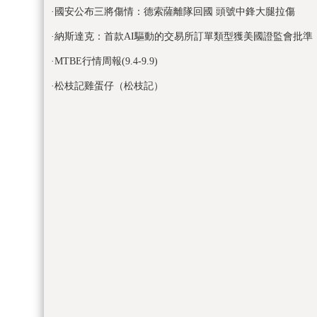
·
國安公布三將傷情：德索薩離隊回國 頭號中鋒大腿拉傷
·
納斯達克：首款AI驅動的交易所訂單類型獲美國證監會批準
·
MTBE行情周報(9.4-9.9)
·
松枝記雞蛋仔（松枝記）