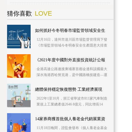
LOVE
猜你喜歡
如何抓好今冬明春市場監管領域安全生
12月16日，達州市達川區市場監督管理局下發
《市場監管領域今冬明春安全生產隱患大排查
大整治行動工作方案》，要求下屬各部門從
2022年12月16日起至2023年3月15日，全面聚焦
《2021年度中國對外直接投資統計公報
城鎮燃氣、特種設備、危險化學品、煙花爆
金港高速公路連接柬埔寨首都金邊和該國最大
深水海港西哈努克港，是中國路橋按建造—運
營—移交模式投資的項目，采用中國設計及質
量標準，橫跨5個省份，全長187 05公里，雙向
總體保持穩定恢復態勢 工業經濟展現
四車道。金港高速公路通車后，從金邊到
2022年1至10月，浙江省寧波市811家汽車制造
業規上工業總產值2646 8億元，同比增長14
2%。圖為11月19日，工人在領克汽車寧波梅山
工廠的總裝車間作業。今年以來，受疫情多發
14家券商獲首批個人養老金代銷展業資
散發、市場需求不振等因素影響，國內工業
11月18日晚間，證監會發布《個人養老金基金