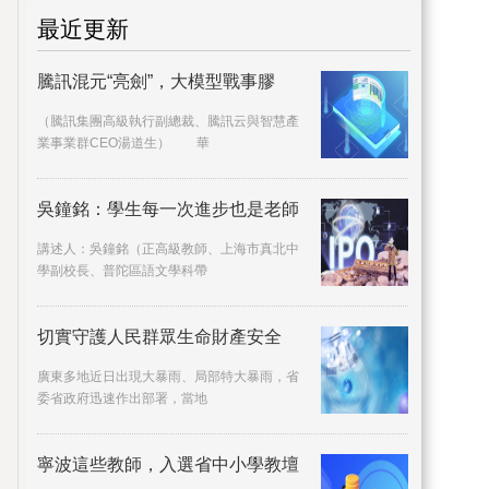
最近更新
騰訊混元“亮劍”，大模型戰事膠
（騰訊集團高級執行副總裁、騰訊云與智慧產
業事業群CEO湯道生） 華
吳鐘銘：學生每一次進步也是老師
講述人：吳鐘銘（正高級教師、上海市真北中
學副校長、普陀區語文學科帶
切實守護人民群眾生命財產安全
廣東多地近日出現大暴雨、局部特大暴雨，省
委省政府迅速作出部署，當地
寧波這些教師，入選省中小學教壇