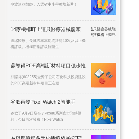
寧波這些教師，入選省中小學教壇新秀！
14家機構盯上這只醫療器械龍頭
邁瑞醫療、長城汽車本周均獲得10次及以上機
構評級。機構密集評級醫藥生
鼎際得POE高端新材料項目穩步推
鼎際得(603255)全資子公司石化科技投資建設
的POE高端新材料項目正在穩
谷歌再發Pixel Watch 2智能手
谷歌于9月9日發布了Pixel8系列官方預熱視
頻，今日再次發布了PixelWatch
為橙鹿優選多元化持續發展按下“