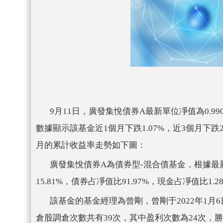
9月11日，廣發集悅債券A最新單位凈值為0.99
數據顯示該基金近1個月下跌1.07%，近3個月下跌2.
月的累計收益率走勢如下圖：
廣發集悅債券A為債券型-混合債基金，根據
15.81%，債券占凈值比91.97%，現金占凈值比1
該基金的基金經理為曾剛，曾剛于2022年1月
倉股調倉次數共有39次，其中盈利次數為24次，勝