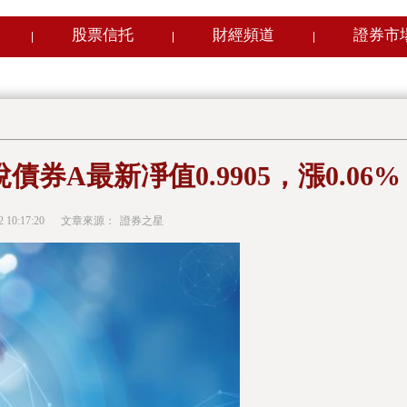
股票信托
財經頻道
證券市
|
|
|
券A最新凈值0.9905，漲0.06%
2 10:17:20
文章來源：
證券之星