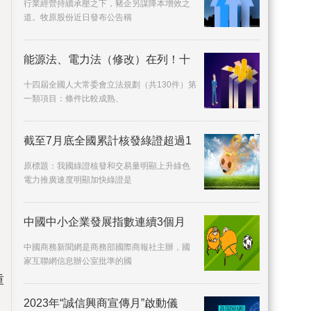
行業經營持續承壓之下，豬企另謀降本增效之
道。牧原股份近日發布公告稱
能源法、電力法（修改）在列！十
十四屆全國人大常委會立法規劃（共130件）第
一類項目：條件比較成熟、
截至7月底全國累計核發綠證超過1
原標題：我國綠證核發和交易量明顯上升綠色
電力推廣速度明顯加快綠證是
中國中小企業發展指數連續3個月
中國商務新聞網是商務部國際商報社主辦，國
家互聯網信息辦公室批準的國
重
2023年“誠信興商宣傳月”啟動儀