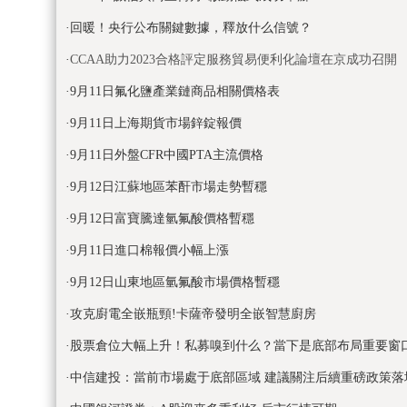
·
回暖！央行公布關鍵數據，釋放什么信號？
·
CCAA助力2023合格評定服務貿易便利化論壇在京成功召開
·
9月11日氟化鹽產業鏈商品相關價格表
·
9月11日上海期貨市場鋅錠報價
·
9月11日外盤CFR中國PTA主流價格
·
9月12日江蘇地區苯酐市場走勢暫穩
·
9月12日富寶騰達氫氟酸價格暫穩
·
9月11日進口棉報價小幅上漲
·
9月12日山東地區氫氟酸市場價格暫穩
·
攻克廚電全嵌瓶頸!卡薩帝發明全嵌智慧廚房
·
股票倉位大幅上升！私募嗅到什么？當下是底部布局重要窗
·
中信建投：當前市場處于底部區域 建議關注后續重磅政策落